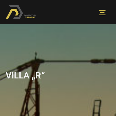
VILLA „R“