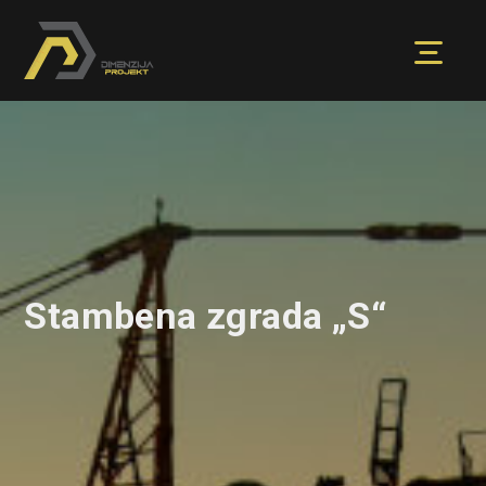
Stambena zgrada „S“