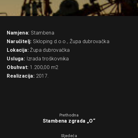
Namjena:
Stambena
Naručitelj:
Skloping d.o.o., Župa dubrovačka
Lokacija:
Župa dubrovačka
Usluga:
Izrada troškovnika
Obuhvat:
1.200,00 m2
Realizacija:
2017.
Prethodna
Stambena zgrada „O“
Sljedeća