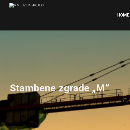
HOME
Stambene zgrade „M“