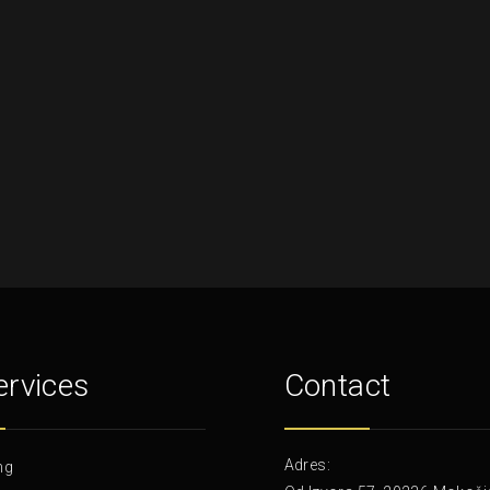
ervices
Contact
Adres:
ng