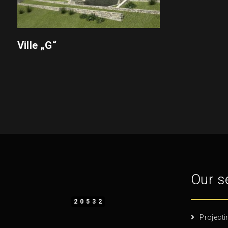
Ville „G“
Our s
20532
Projecti